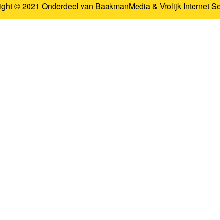
ight © 2021 Onderdeel van
BaakmanMedia
&
Vrolijk Internet S