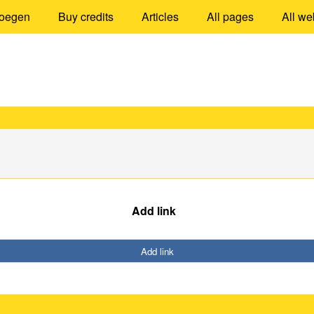
oegen
Buy credits
Articles
All pages
All we
Add link
Add link